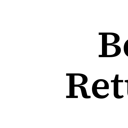
B
Ret