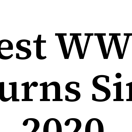
est W
urns Si
2020