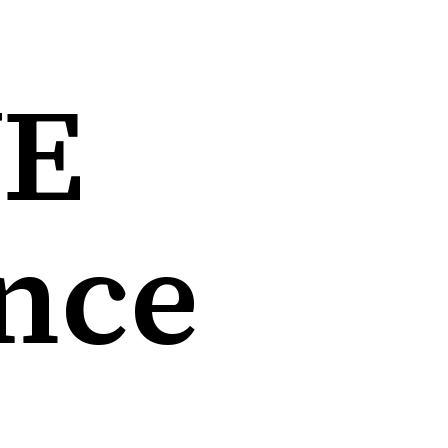
WE
nce