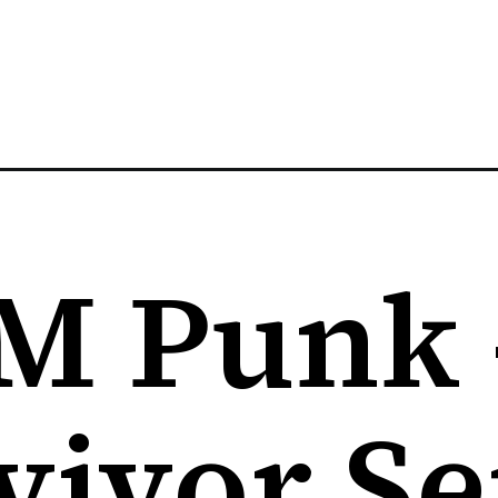
M Punk
vivor Se